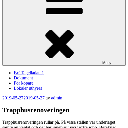
Meny
Brf Tegelladan 1
Dokument
För köpare
Lokaler uthyres
Publicerat
2019-05-27
2019-05-27
av
admin
Trapphusrenoveringen
Trapphusrenoveringen rullar på. På vissa ställen var underlaget
sämre än väntat och det har inneburit visst extra jobb. Beräknad