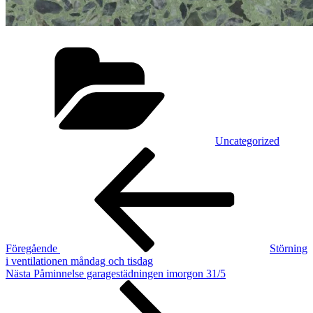
Kategorier
Uncategorized
Inläggsnavigering
Föregående
inlägg
Föregående
Störning
i ventilationen måndag och tisdag
Nästa
Nästa
Påminnelse garagestädningen imorgon 31/5
inlägg