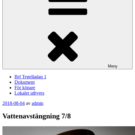
Meny
Brf Tegelladan 1
Dokument
För köpare
Lokaler uthyres
Publicerat
2018-08-04
av
admin
Vattenavstängning 7/8